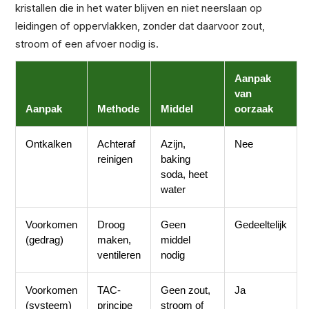
kristallen die in het water blijven en niet neerslaan op
leidingen of oppervlakken, zonder dat daarvoor zout,
stroom of een afvoer nodig is.
Aanpak
van
Aanpak
Methode
Middel
oorzaak
Ontkalken
Achteraf
Azijn,
Nee
reinigen
baking
soda, heet
water
Voorkomen
Droog
Geen
Gedeeltelijk
(gedrag)
maken,
middel
ventileren
nodig
Voorkomen
TAC-
Geen zout,
Ja
(systeem)
principe
stroom of