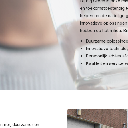
Bij Big Green is onze m
en toekomstbestendig te
helpen om de nadelige g
innovatieve oplossingen 
hebben op het milieu. Bij
Duurzame oplossingen
Innovatieve technolo
Persoonlijk advies af
Kwaliteit en service 
limmer, duurzamer en