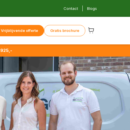
Contact
Blogs
Vrijblijvende offerte
Gratis brochure
925,-