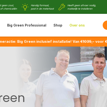
t geen zout,
Handig formaat,
Heeft geen afvoer nodig,
of chemicaliën
past in de meterkast
makkelijk te installeren
Big Green Professional
Shop
Over ons
eractie: Big Green inclusief installatie! Van
€1035,-
voor €
Green