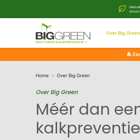
Gebruik
stroom 
Over Big Green
Zom
Home
Over Big Green
Over Big Green
Méér dan ee
kalkpreventi