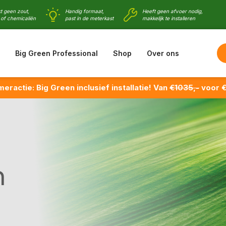
t geen zout,
Handig formaat,
Heeft geen afvoer nodig,
of chemicaliën
past in de meterkast
makkelijk te installeren
Big Green Professional
Shop
Over ons
eractie: Big Green inclusief installatie! Van
€1035,-
voor €
n
e