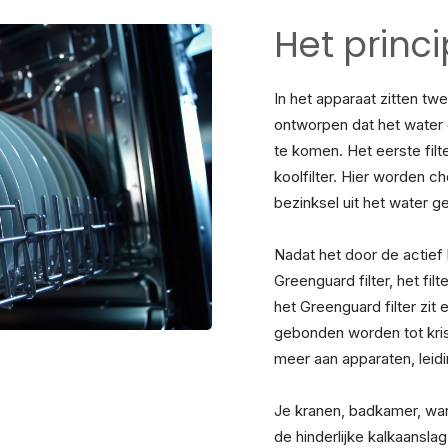
Het princi
In het apparaat zitten twee
ontworpen dat het water d
te komen. Het eerste filt
koolfilter. Hier worden c
bezinksel uit het water g
Nadat het door de actief 
Greenguard filter, het fil
het Greenguard filter zit
gebonden worden tot kris
meer aan apparaten, leid
Je kranen, badkamer, war
de hinderlijke kalkaansla