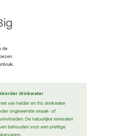
Big
n de
kiezen
rbruik.
kkerder drinkwater
iet van helder en fris drinkwater
nder ongewenste smaak- of
rinvloeden. De natuurlijke mineralen
jven behouden voor een prettige
nkervaring.