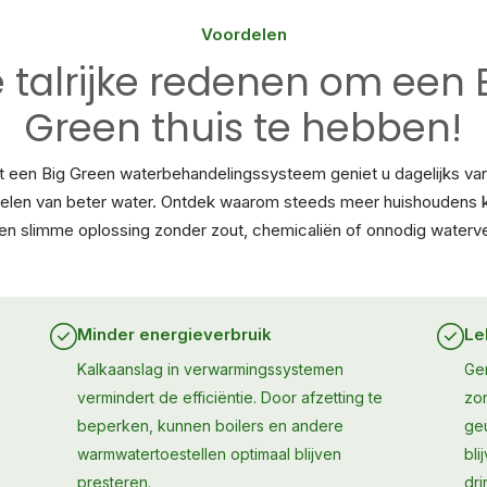
Voordelen
 talrijke redenen om een 
Green thuis te hebben!
 een Big Green waterbehandelingssysteem geniet u dagelijks va
elen van beter water. Ontdek waarom steeds meer huishoudens 
en slimme oplossing zonder zout, chemicaliën of onnodig waterve
Minder energieverbruik
Le
Kalkaanslag in verwarmingssystemen
Gen
vermindert de efficiëntie. Door afzetting te
zo
beperken, kunnen boilers en andere
geu
warmwatertoestellen optimaal blijven
bli
presteren.
dri