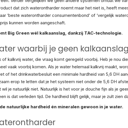
een. Verder vergelijken we geen andere systemen omdat we van 
uct dat zich waterontharder noemt maar het niet is, heeft meest
ar ‘beste waterontharder consumentenbond‘ of ‘vergelijk wateron
prijs kunnen worden aangeschaft.
komt Big Green wél kalkaanslag, dankzij TAC-technologie.
 water waarbij je geen kalkaanslag
k of kalkvrij water, die vraag komt geregeld voorbij. Heb je nou d
ie heel vaak voorbij komen. Als je water helemaal kalkvrij maakt, w
et of het drinkwaterbesluit een minimale hardheid van 5,6 DH aang
zaam erop te letten dat je het systeem niet onder de 5,6 DH afste
 wil je natuurlijk niet. Natuurlijk is het voor je douche fijn als je g
is dat verleden tijd. De hardheid blijft gelijk, maar je zult zien d
de natuurlijke hardheid én mineralen gewoon in je water.
waterontharder