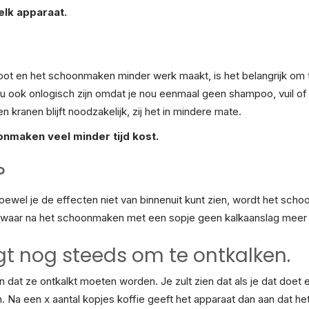
elk apparaat.
 en het schoonmaken minder werk maakt, is het belangrijk om t
 onlogisch zijn omdat je nou eenmaal geen shampoo, vuil of hu
ranen blijft noodzakelijk, zij het in mindere mate.
nmaken veel minder tijd kost.
?
Hoewel je de effecten niet van binnenuit kunt zien, wordt het s
r, waar na het schoonmaken met een sopje geen kalkaanslag meer a
t nog steeds om te ontkalken.
at ze ontkalkt moeten worden. Je zult zien dat als je dat doet e
 Na een x aantal kopjes koffie geeft het apparaat dan aan dat het 