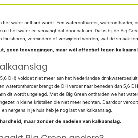
p het water onthard wordt. Een waterontharder, waterontharder, on
 uit het water en vervangt dat door natrium. Dat is bij de Big Gr
t in thuishoren, verminderd of verwijderd worden, wat de smaak t
out, geen toevoegingen, maar wél effectief tegen kalkaansl
Kalkaanslag
5,6 DH) voldoet niet meer aan het Nederlandse drinkwaterbesluit. 
Een waterontharder brengt de DH verder naar beneden dan 5,6 DH.
n dit wordt uitgelegd. Met de Big Green ontharden we het water ni
gezet in kleine kristallen die niet meer hechten. Daardoor vero
 en nergens in je huis heb je nog last van kalkaanslag.
 hardheid, maar zonder de nadelen van kalkaanslag.