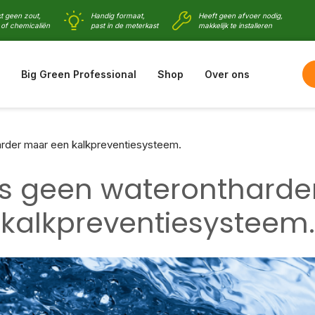
t geen zout,
Handig formaat,
Heeft geen afvoer nodig,
of chemicaliën
past in de meterkast
makkelijk te installeren
Big Green Professional
Shop
Over ons
arder maar een kalkpreventiesysteem.
is geen wateronthard
kalkpreventiesysteem.