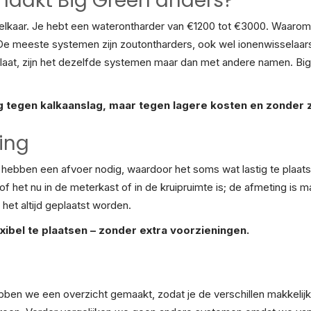
t maakt Big Green anders?
it elkaar. Je hebt een waterontharder van €1200 tot €3000. Waarom
 De meeste systemen zijn zoutontharders, ook wel ionenwisselaar
at slaat, zijn het dezelfde systemen maar dan met andere namen. Bi
 tegen kalkaanslag, maar tegen lagere kosten en zonder z
ing
hebben een afvoer nodig, waardoor het soms wat lastig te plaats
d, of het nu in de meterkast of in de kruipruimte is; de afmeting 
het altijd geplaatst worden.
xibel te plaatsen – zonder extra voorzieningen.
ben we een overzicht gemaakt, zodat je de verschillen makkelijk o